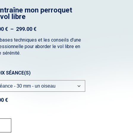
entraîne mon perroquet
vol libre
Plage
00
€
–
299.00
€
de
bases techniques et les conseils d’une
prix :
essionnelle pour aborder le vol libre en
44.00 €
e sérénité.
à
299.00 €
IX SÉANCE(S)
00
€
tité
traîne