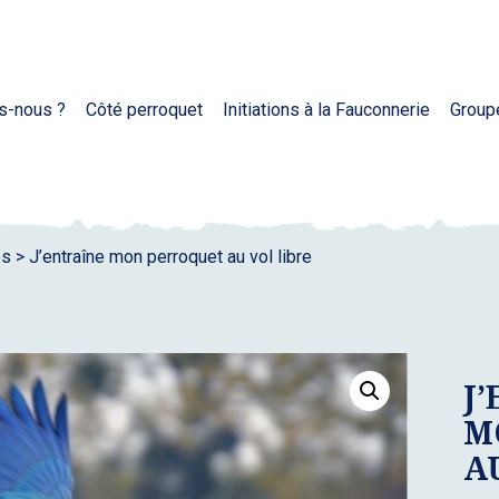
s-nous ?
Côté perroquet
Initiations à la Fauconnerie
Group
es
>
J’entraîne mon perroquet au vol libre
J
M
A