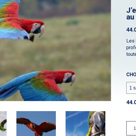
J’
au 
44.
Les 
prof
tout
CHO
44.
quan
de
J'en